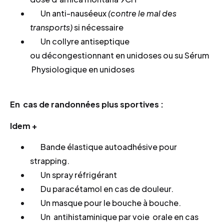
Un anti-nauséeux
(contre le mal des
transports)
si nécessaire
Un collyre antiseptique
ou décongestionnant en unidoses ou su Sérum
Physiologique en unidoses
En cas de randonnées plus sportives :
Idem +
Bande élastique autoadhésive pour
strapping.
Un spray réfrigérant
Du paracétamol en cas de douleur.
Un masque pour le bouche à bouche.
Un antihistaminique par voie orale en cas