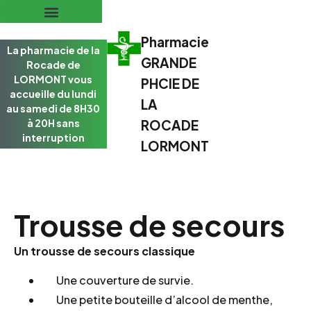
Pharmacie
La pharmacie de la
GRANDE
Rocade de
LORMONT vous
PHCIE DE
accueille du lundi
LA
au samedi de 8H30
à 20H sans
ROCADE
interruption
LORMONT
Trousse de secours
Un trousse de secours classique
Une couverture de survie.
Une petite bouteille d’alcool de menthe,