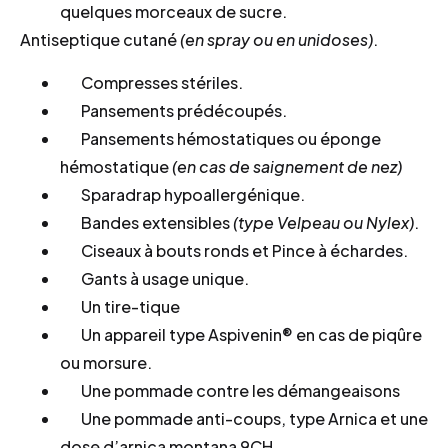
quelques morceaux de sucre.
Antiseptique cutané
(en spray ou en unidoses)
.
Compresses stériles.
Pansements prédécoupés.
Pansements hémostatiques ou éponge
hémostatique
(en cas de saignement de nez)
Sparadrap hypoallergénique.
Bandes extensibles
(type Velpeau ou Nylex)
.
Ciseaux à bouts ronds et Pince à échardes.
Gants à usage unique.
Un tire-tique
Un appareil type Aspivenin® en cas de piqûre
ou morsure.
Une pommade contre les démangeaisons
Une pommade anti-coups, type Arnica et une
dose d’arnica montana 9CH